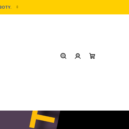
BOTY.
Hľadať
Prihlásenie
Nákupný
košík