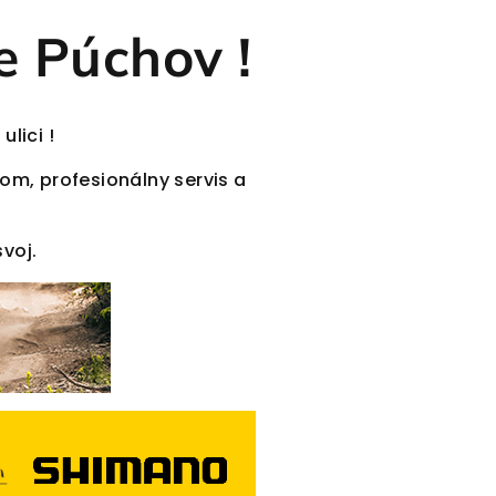
e Púchov !
lici !
om, profesionálny servis a
voj.