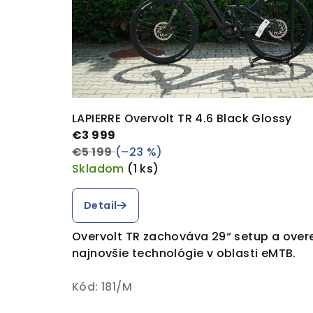
e
c
y
LAPIERRE Overvolt TR 4.6 Black Glossy
k
€3 999
€5 199
(–23 %)
l
Skladom
(1 ks)
o
Detail
Overvolt TR zachováva 29“ setup a over
v
najnovšie technológie v oblasti eMTB.
m
Kód:
181/M