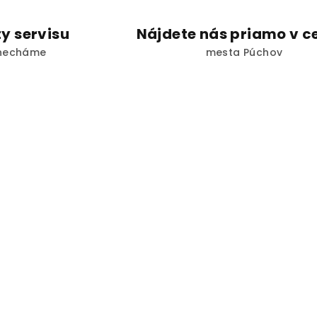
y servisu
Nájdete nás priamo v c
enecháme
mesta Púchov