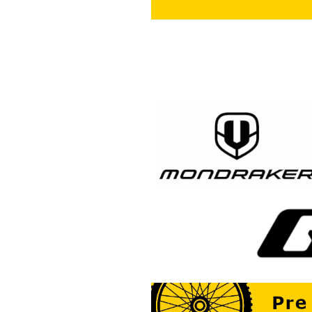
o
v
!