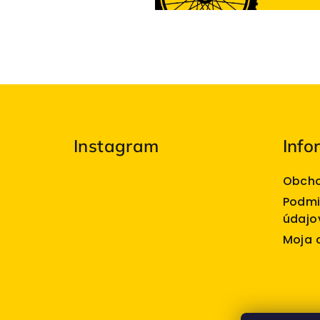
Z
á
Instagram
Info
p
ä
Obcho
t
Podmi
údajo
i
Moja 
e