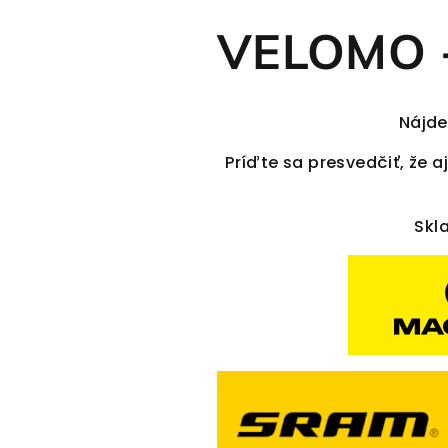
e
VELOMO - 
s
t
Nájde
Príďte sa presvedčiť, že 
e
Skl
P
ú
c
h