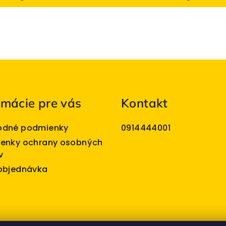
rmácie pre vás
Kontakt
dné podmienky
0914444001
enky ochrany osobných
v
objednávka