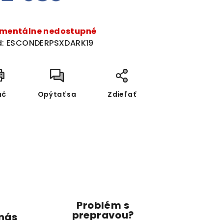
dnotková
a:
mentálne nedostupné
:
ESCONDERPSXDARK19
ač
Opýtať sa
Zdieľať
Problém s
prepravou?
 nás