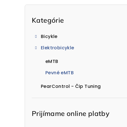
B
o
Preskočiť
Kategórie
kategórie
č
Bicykle
n
Elektrobicykle
ý
p
eMTB
a
Pevné eMTB
n
PearControl - Čip Tuning
e
l
Prijímame online platby