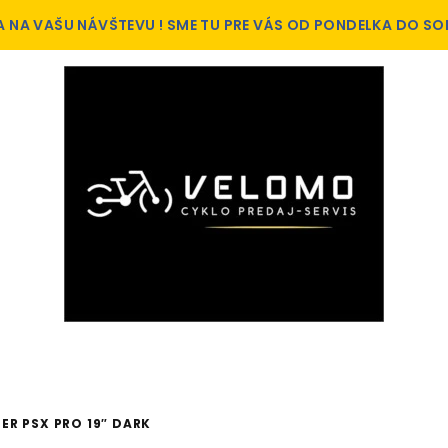
A NA VAŠU NÁVŠTEVU ! SME TU PRE VÁS OD PONDELKA DO SO
R PSX PRO 19″ DARK