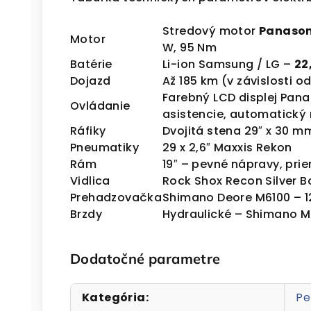
Stredový motor
Panason
Motor
W, 95 Nm
Batérie
Li-ion Samsung / LG –
22
Dojazd
Až 185 km (v závislosti o
Farebný LCD displej Pana
Ovládanie
asistencie,
automatický 
Ráfiky
Dvojitá stena 29″ x 30 m
Pneumatiky
29 x 2,6″ Maxxis Rekon
Rám
19″ – pevné nápravy, pri
Vidlica
Rock Shox Recon Silver B
Prehadzovačka
Shimano Deore M6100 – 12
Brzdy
Hydraulické – Shimano M
Dodatočné parametre
Kategória
:
Pe