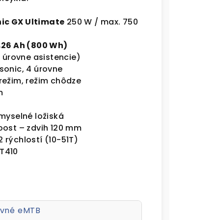
ic GX Ultimate
250 W / max. 750
,26 Ah (800 Wh)
d úrovne asistencie)
sonic, 4 úrovne
režim, režim chôdze
m
emyselné ložiská
oost – zdvih 120 mm
 rýchlostí (10-51T)
T410
vné eMTB