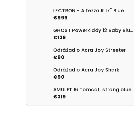
LECTRON - Altezza R 17" Blue
€999
GHOST Powerkiddy 12 Baby Blue/Magenta Gloss
€139
Odrážadlo Acra Joy Streeter
€90
Odrážadlo Acra Joy Shark
€90
AMULET 16 Tomcat, strong blue/
€319