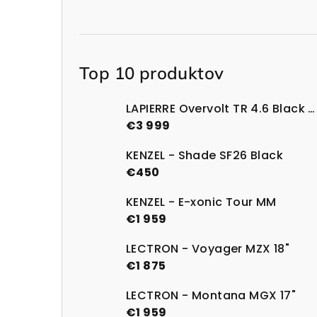
Top 10 produktov
LAPIERRE Overvolt TR 4.6 Black Glossy
€3 999
KENZEL - Shade SF26 Black
€450
KENZEL - E-xonic Tour MM
€1 959
LECTRON - Voyager MZX 18"
€1 875
LECTRON - Montana MGX 17"
€1 959