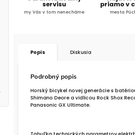
servisu
priamo v c
my Vás v tom nenecháme
mesta Púc
Popis
Diskusia
Podrobný popis
silver
Horský bicykel novej generácie s batéri
Shimano Deore a vidlicou Rock Shox Rec
Panasonic GX Ultimate.
Tabuľka technických parametrov elektrb