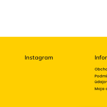
Z
á
Instagram
Info
p
ä
Obcho
t
Podmi
údajo
i
Moja 
e