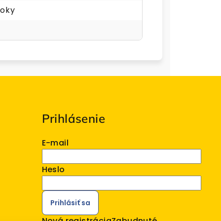
roky
Prihlásenie
E-mail
Heslo
Prihlásiť sa
Nová registrácia
Zabudnuté