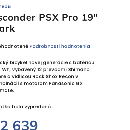
TRON
sconder PSX Pro 19″
ark
emerné
ohodnotené
Podrobnosti hodnotenia
notenie
duktu
ský bicykel novej generácie s batériou
 Wh, vybavený 12 prevodmi Shimano
re a vidlicou Rock Shox Recon v
binácii s motorom Panasonic GX
imate.
ezdičiek.
ožka bola vypredaná…
2 639