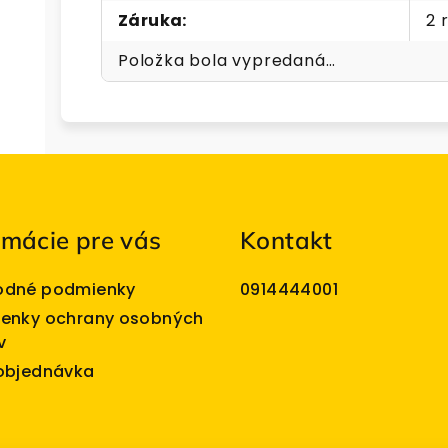
Záruka
:
2 
Položka bola vypredaná…
rmácie pre vás
Kontakt
dné podmienky
0914444001
enky ochrany osobných
v
objednávka