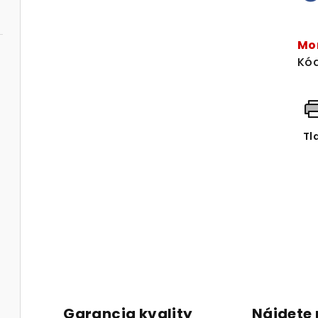
Je
cen
Mo
Kód
Tl
Garancia kvality
Nájdete