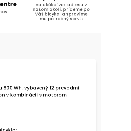
entre
na akúkoľvek adresu v
našom okolí, prídeme po
hov
Váš bicykel a spravíme
mu potrebný servis
ou 800 Wh, vybavený 12 prevodmi
on v kombinácii s motorom
icykla: