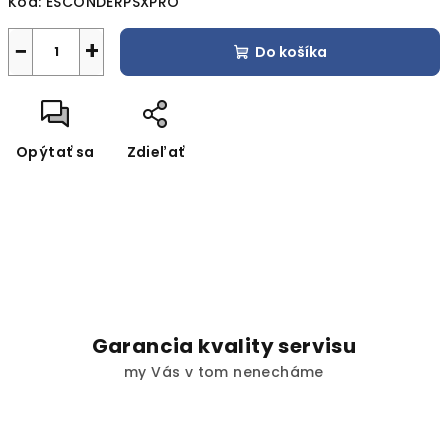
Kód:
ESCONDERPSXPRO
−
+
Do košíka
Opýtať sa
Zdieľať
Garancia kvality servisu
my Vás v tom nenecháme