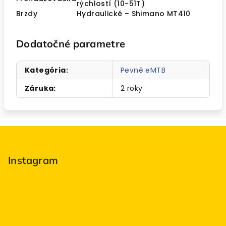
rýchlostí (10-51T)
Brzdy
Hydraulické – Shimano MT410
Dodatočné parametre
Kategória
:
Pevné eMTB
Záruka
:
2 roky
Z
á
p
Instagram
ä
t
i
e