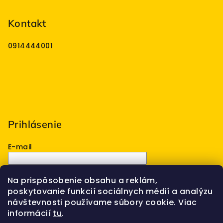
Kontakt
0914444001
Prihlásenie
E-mail
Heslo
Na prispôsobenie obsahu a reklám,
poskytovanie funkcií sociálnych médií a analýzu
Prihlásiť sa
návštevnosti používame súbory cookie. Viac
informácií
tu
.
Nová registrácia
Zabudnuté heslo