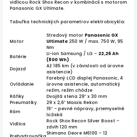
vidlicou Rock Shox Recon v kombinácii s motorom
Panasonic GX Ultimate.
Tabuľka technických parametrov elektrobicykla:
Stredový motor
Panasonic GX
Motor
Ultimate
250 W / max. 750 W, 95
Nm
Li-ion Samsung / LG –
22,26 Ah
Batérie
(800 Wh)
Až 185 km (v závislosti od úrovne
Dojazd
asistencie)
Farebný LCD displej Panasonic, 4
Ovládanie
úrovne asistencie,
automatický
režim, režim chôdze
Ráfiky
Dvojitá stena 29″ x 30 mm
Pneumatiky
29 x 2,6″ Maxxis Rekon
19″ – pevné nápravy, priemyselné
Rám
ložiská
Rock Shox Recon Silver Boost –
Vidlica
zdvih 120 mm
Shimano Deore M6100 – 12
Prehadzovačka