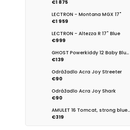
€1 875
LECTRON - Montana MGX 17"
€1 959
LECTRON - Altezza R 17" Blue
€999
GHOST Powerkiddy 12 Baby Blue/Magenta Gloss
€139
Odrážadlo Acra Joy Streeter
€90
Odrážadlo Acra Joy Shark
€90
AMULET 16 Tomcat, strong blue/
€319