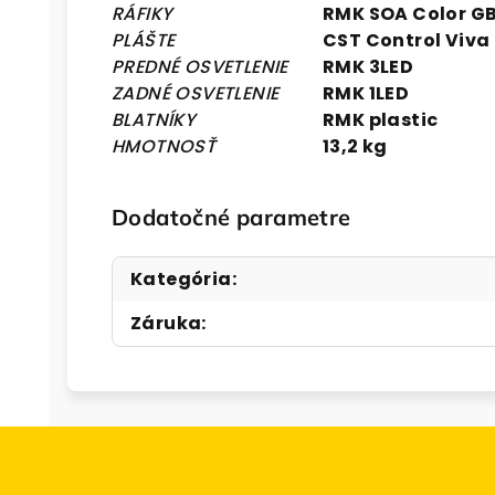
RÁFIKY
RMK SOA Color G
PLÁŠTE
CST Control Viva
PREDNÉ OSVETLENIE
RMK 3LED
ZADNÉ OSVETLENIE
RMK 1LED
BLATNÍKY
RMK plastic
HMOTNOSŤ
13,2 kg
Dodatočné parametre
Kategória
:
Záruka
: