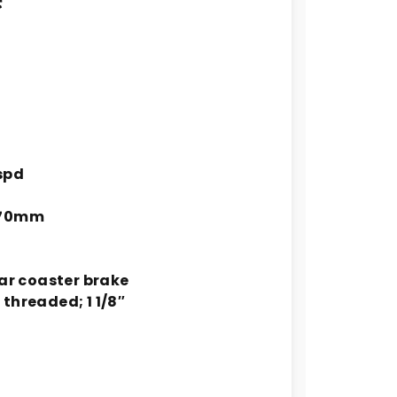
spd
170mm
ear coaster brake
threaded; 1 1/8″