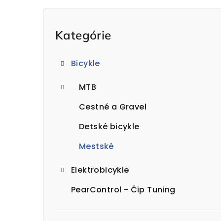
B
o
Preskočiť
Kategórie
kategórie
č
Bicykle
n
MTB
ý
p
Cestné a Gravel
a
Detské bicykle
n
Mestské
e
Elektrobicykle
l
PearControl - Čip Tuning