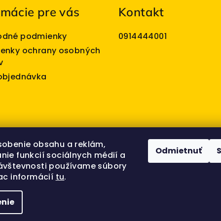
rmácie pre vás
Kontakt
dné podmienky
0914444001
enky ochrany osobných
v
objednávka
sobenie obsahu a reklám,
Odmietnuť
nie funkcií sociálnych médií a
ávštevnosti používame súbory
ac informácií
tu
.
nie
Copyright 202
nastavenie coo