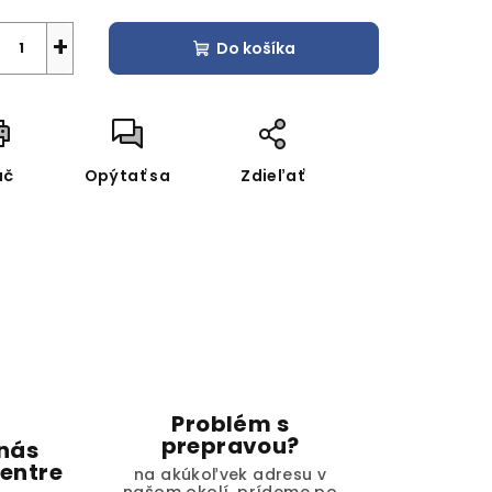
+
Do košíka
ač
Opýtať sa
Zdieľať
Problém s
prepravou?
 nás
entre
na akúkoľvek adresu v