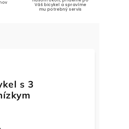
našom okolí, prídeme po
hov
Váš bicykel a spravíme
mu potrebný servis
ykel s 3
 nízkym
e