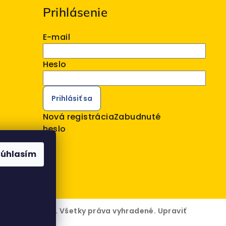
Prihlásenie
E-mail
Heslo
Prihlásiť sa
Nová registrácia
Zabudnuté
heslo
Súhlasím
6
VELOMO s.r.o.
. Všetky práva vyhradené.
Upraviť
kies