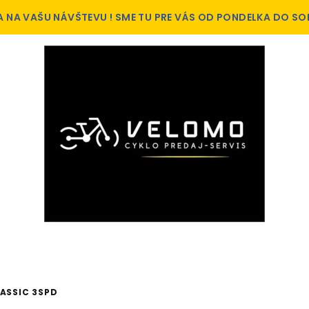
A NA VAŠU NÁVŠTEVU ! SME TU PRE VÁS OD PONDELKA DO SO
LASSIC 3SPD