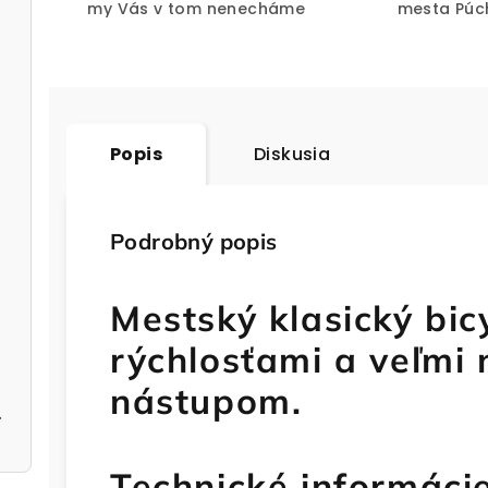
my Vás v tom nenecháme
mesta Púc
Popis
Diskusia
Podrobný popis
Mestský klasický bic
rýchlosťami a veľmi
nástupom.
silver
Technické informáci