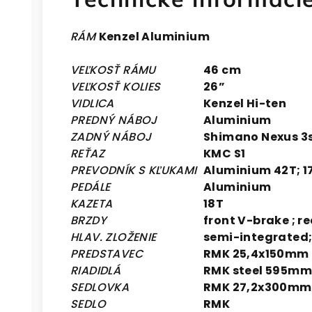
RÁM
Kenzel Aluminium
VEĽKOSŤ RÁMU
46 cm
VEĽKOSŤ KOLIES
26”
VIDLICA
Kenzel Hi-ten
PREDNÝ NÁBOJ
Aluminium
ZADNÝ NÁBOJ
Shimano Nexus 3
REŤAZ
KMC S1
PREVODNÍK S KĽUKAMI
Aluminium 42T; 
PEDÁLE
Aluminium
KAZETA
18T
BRZDY
front V-brake ; r
HLAV. ZLOŽENIE
semi-integrated; 
PREDSTAVEC
RMK 25,4x150mm
RIADIDLÁ
RMK steel 595mm
SEDLOVKA
RMK 27,2x300mm
SEDLO
RMK