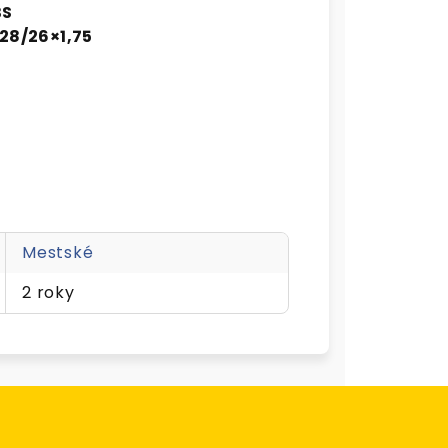
BS
 28/26×1,75
Mestské
2 roky