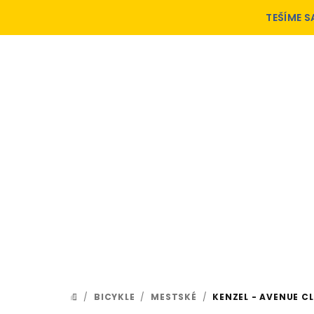
Prejsť
TEŠÍME S
na
obsah
/
BICYKLE
/
MESTSKÉ
/
KENZEL - AVENUE C
DOMOV