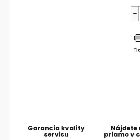
−
Tl
Garancia kvality
Nájdete
servisu
priamo v c