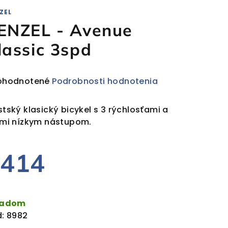
ZEL
ENZEL - Avenue
lassic 3spd
emerné
ohodnotené
Podrobnosti hodnotenia
notenie
duktu
tský klasický bicykel s 3 rýchlosťami a
mi nízkym nástupom.
€414
ezdičiek.
dnotková
a:
ladom
:
8982