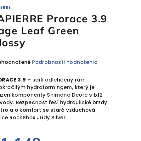
IERRE
APIERRE Prorace 3.9
age Leaf Green
lossy
emerné
ohodnotené
Podrobnosti hodnotenia
notenie
duktu
ORACE 3.9
– sdílí odlehčený rám
okročilým hydroformingem, který je
zen komponenty Shimano Deore s 1x12
vody. Bezpečnost řeší hydraulické brzdy
tro a o komfort se stará vzduchová
ezdičiek.
lice RockShox Judy Silver.