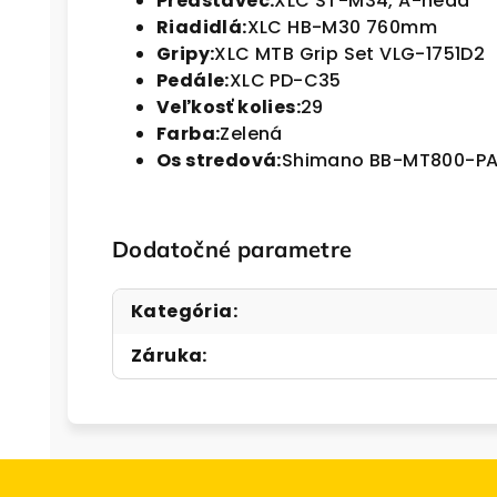
Predstavec:
XLC ST-M34, A-head
Riadidlá:
XLC HB-M30 760mm
Gripy:
XLC MTB Grip Set VLG-1751D2
Pedále:
XLC PD-C35
Veľkosť kolies:
29
Farba:
Zelená
Os stredová:
Shimano BB-MT800-PA, 
Dodatočné parametre
Kategória
:
Záruka
: