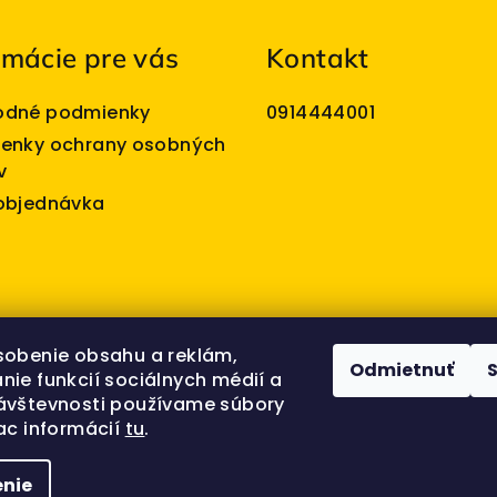
rmácie pre vás
Kontakt
dné podmienky
0914444001
enky ochrany osobných
v
objednávka
sobenie obsahu a reklám,
Odmietnuť
nie funkcií sociálnych médií a
ávštevnosti používame súbory
ac informácií
tu
.
nie
Copyright 202