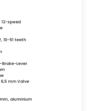
, 12-speed
re
 10-51 teeth
m
t-Brake-Lever
 mm
ne
 6,5 mm Valve
.2mm, aluminium