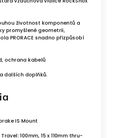
 stará vzduchová vidlice RockShox
louhou životnost komponentů a
ky promyšlené geometrii,
ola PRORACE snadno přizpůsobí
ed, ochrana kabelů
a dalších doplňků.
ia
 brake IS Mount
, Travel: 100mm, 15 x 110mm thru-