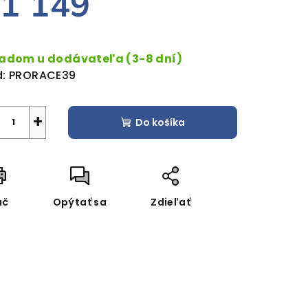
1 149
dnotková
a:
ladom u dodávateľa (3-8 dní)
:
PRORACE39
+
Do košíka
ač
Opýtať sa
Zdieľať