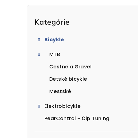
B
o
Preskočiť
Kategórie
kategórie
č
Bicykle
n
MTB
ý
p
Cestné a Gravel
a
Detské bicykle
n
Mestské
e
Elektrobicykle
l
PearControl - Čip Tuning