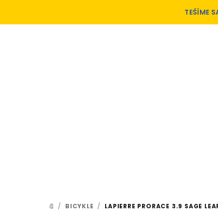
Prejsť
TEŠÍME S
na
obsah
/
BICYKLE
/
LAPIERRE PRORACE 3.9 SAGE LE
DOMOV