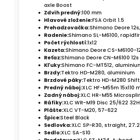
axle Boost
Zdvih predný:
100 mm
Hlavové zloženie:
FSA Orbit 1.5
Prehadzovačka:
Shimano Deore 12s
Radenie:
Shimano SL-M6100, rapidfi
Počet rýchlostí:
1x12
Kazeta:
Shimano Deore CS-M6100-12,
Reťaz:
Shimano Deore CN-M6100 12s
Kľuky:
Shimano FC-MT512, aluminiu
Brzdy:
Tektro HD-M280, aluminium
Brzdové páky:
Tektro HD-M280 Shif
Predný náboj:
XLC HF-M55m 15x110
Zadný náboj:
XLC HR-M55 Microspli
Ráfiky:
XLC WR-M19 Disc 25/622 32H
Plášte:
XLC VT-M20, 57-622
Špice:
Steel Black
Sedlovka:
XLC SP-R30, straight, 27
Sedlo:
XLC SA-S10