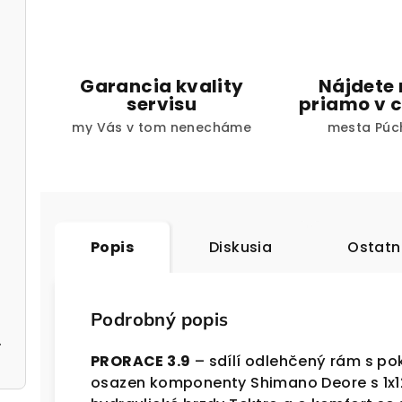
Garancia kvality
Nájdete
servisu
priamo v c
my Vás v tom nenecháme
mesta Púc
Popis
Diskusia
Ostatn
Podrobný popis
silver
PRORACE 3.9
– sdílí odlehčený rám s po
osazen komponenty Shimano Deore s 1x12