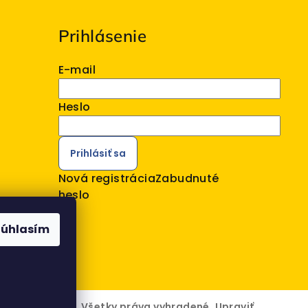
Prihlásenie
E-mail
Heslo
Prihlásiť sa
Nová registrácia
Zabudnuté
heslo
Súhlasím
6
VELOMO s.r.o.
. Všetky práva vyhradené.
Upraviť