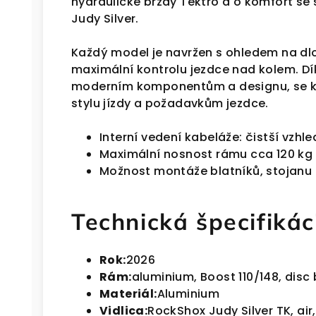
hydraulické brzdy Tektro a o komfort se
Judy Silver.
Každý model je navržen s ohledem na d
maximální kontrolu jezdce nad kolem. Dí
moderním komponentům a designu, se k
stylu jízdy a požadavkům jezdce.
Interní vedení kabeláže: čistší vzhl
Maximální nosnost rámu cca 120 kg
Možnost montáže blatníků, stojanu 
Technická špecifikác
Rok:
2026
Rám:
aluminium, Boost 110/148, disc
Materiál:
Aluminium
Vidlica:
RockShox Judy Silver TK, air