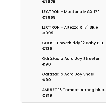
€1 875
LECTRON - Montana MGX 17"
€1 959
LECTRON - Altezza R 17" Blue
€999
GHOST Powerkiddy 12 Baby Blue/Magenta Gloss
€139
Odrážadlo Acra Joy Streeter
€90
Odrážadlo Acra Joy Shark
€90
AMULET 16 Tomcat, strong blue/
€319