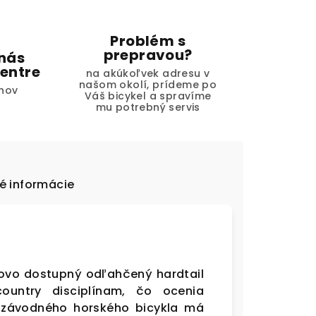
Problém s
prepravou?
 nás
entre
na akúkoľvek adresu v
našom okolí, prídeme po
hov
Váš bicykel a spravíme
mu potrebný servis
é informácie
novo dostupný odľahčený hardtail
ountry disciplínam, čo ocenia
el závodného horského bicykla má