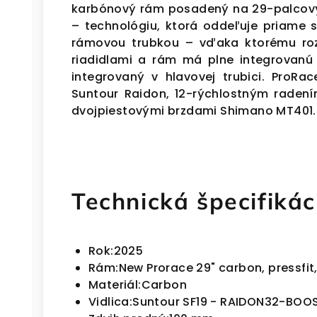
karbónový rám posadený na 29-palcový
– technológiu, ktorá oddeľuje priame s
rámovou trubkou – vďaka ktorému rozp
riadidlami a rám má plne integrovanú 
integrovaný v hlavovej trubici. ProRa
Suntour Raidon, 12-rýchlostným raden
dvojpiestovými brzdami Shimano MT401.
Technická špecifikác
Rok:
2025
Rám:
New Prorace 29" carbon, pressfit
Materiál:
Carbon
Vidlica:
Suntour SF19 - RAIDON32-BOO