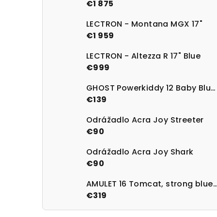
€1 875
LECTRON - Montana MGX 17"
€1 959
LECTRON - Altezza R 17" Blue
€999
GHOST Powerkiddy 12 Baby Blue/Magenta Gloss
€139
Odrážadlo Acra Joy Streeter
€90
Odrážadlo Acra Joy Shark
€90
AMULET 16 Tomcat, strong blue/
€319