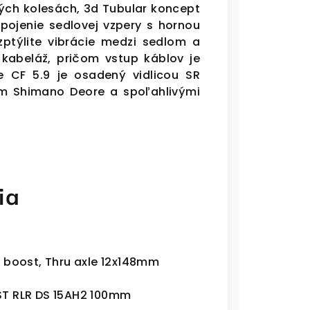
ch kolesách, 3d Tubular koncept
pojenie sedlovej vzpery s hornou
týlite vibrácie medzi sedlom a
kabeláž, pričom vstup káblov je
ce CF 5.9 je osadený vidlicou SR
ím Shimano Deore a spoľahlivými
ia
, boost, Thru axle 12x148mm
ST RLR DS 15AH2 100mm