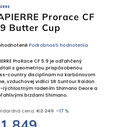
IERRE
APIERRE Prorace CF
.9 Butter Cup
emerné
ohodnotené
Podrobnosti hodnotenia
notenie
duktu
IERRE ProRace CF 5.9 je odľahčený
dtail s geometriou prispôsobenou
ss-country disciplínam na karbónovom
e, vzduchovej vidlici SR Suntour Raidon
2-rýchlostným radením Shimano Deore a
ezdičiek.
ľahlivými brzdami Shimano.
ndardná cena:
€2 249
–17 %
1 849