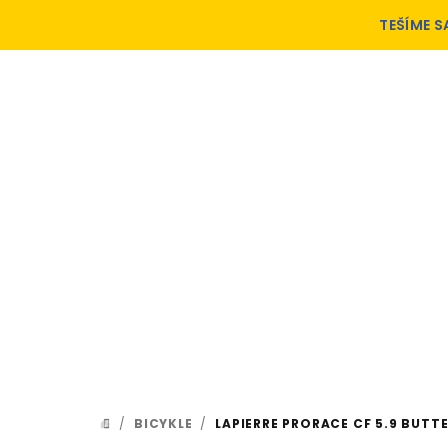
Prejsť
TEŠÍME S
na
obsah
/
BICYKLE
/
LAPIERRE PRORACE CF 5.9 BUTT
DOMOV