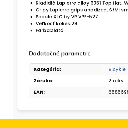
Riadidlá:
Lapierre alloy 6061 Top flat,
Gripy:
Lapierre grips anodized, S/M: sm
Pedále:
XLC by VP VPE-527
Veľkosť kolies:
29
Farba:
Zlatá
Dodatočné parametre
Kategória
:
Bicykle
Záruka
:
2 roky
EAN
:
688869