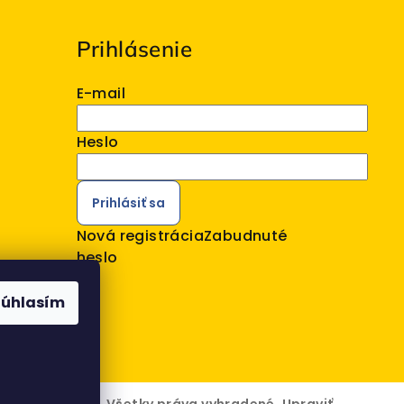
Prihlásenie
E-mail
Heslo
Prihlásiť sa
Nová registrácia
Zabudnuté
heslo
Súhlasím