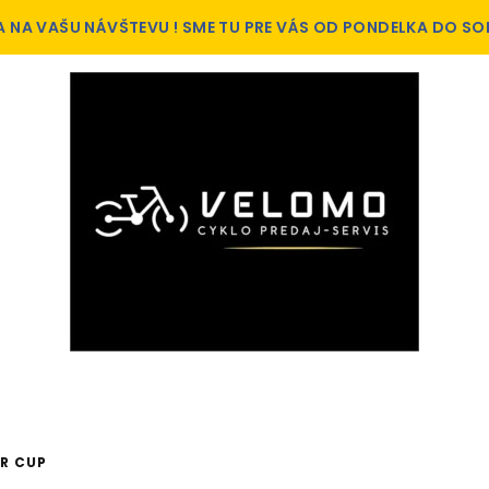
A NA VAŠU NÁVŠTEVU ! SME TU PRE VÁS OD PONDELKA DO SO
ER CUP