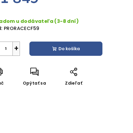
dnotková
a:
ladom u dodávateľa (3-8 dní)
:
PRORACECF59
+
Do košíka
ač
Opýtať sa
Zdieľať