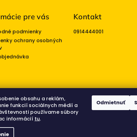
rmácie pre vás
Kontakt
dné podmienky
0914444001
enky ochrany osobných
v
objednávka
sobenie obsahu a reklám,
Odmietnuť
nie funkcií sociálnych médií a
ávštevnosti používame súbory
ac informácií
tu
.
nie