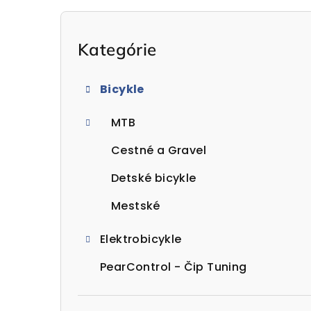
B
o
Preskočiť
Kategórie
kategórie
č
Bicykle
n
MTB
ý
p
Cestné a Gravel
a
Detské bicykle
n
Mestské
e
Elektrobicykle
l
PearControl - Čip Tuning