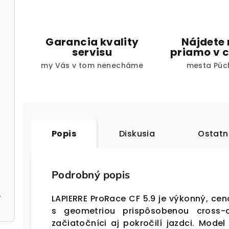
Garancia kvality
Nájdete
servisu
priamo v c
my Vás v tom nenecháme
mesta Púc
Popis
Diskusia
Ostatn
Podrobný popis
silver
LAPIERRE ProRace CF 5.9 je výkonný, ce
s geometriou prispôsobenou cross-c
začiatočníci aj pokročilí jazdci. Mod