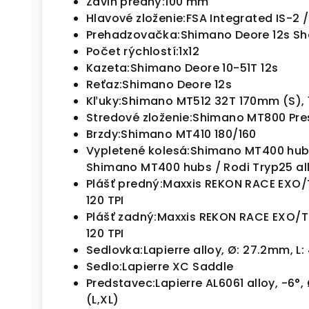
Zdvih predný:
100 mm
Hlavové zloženie:
FSA Integrated IS-2 /
Prehadzovačka:
Shimano Deore 12s S
Počet rýchlostí:
1x12
Kazeta:
Shimano Deore 10-51T 12s
Reťaz:
Shimano Deore 12s
Kľuky:
Shimano MT512 32T 170mm (S), 
Stredové zloženie:
Shimano MT800 Pres
Brzdy:
Shimano MT410 180/160
Vypletené kolesá:
Shimano MT400 hubs 
Shimano MT400 hubs / Rodi Tryp25 al
Plášť predný:
Maxxis REKON RACE EXO/
120 TPI
Plášť zadný:
Maxxis REKON RACE EXO/T
120 TPI
Sedlovka:
Lapierre alloy, Ø: 27.2mm, 
Sedlo:
Lapierre XC Saddle
Predstavec:
Lapierre AL6061 alloy, -6°
(L,XL)