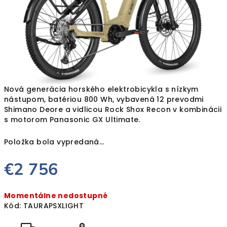
Nová generácia horského elektrobicykla s nízkym
nástupom, batériou 800 Wh, vybavená 12 prevodmi
Shimano Deore a vidlicou Rock Shox Recon v kombinácii
s motorom Panasonic GX Ultimate.
Položka bola vypredaná…
€2 756
Jednotková
Momentálne nedostupné
cena:
Kód:
TAURAPSXLIGHT