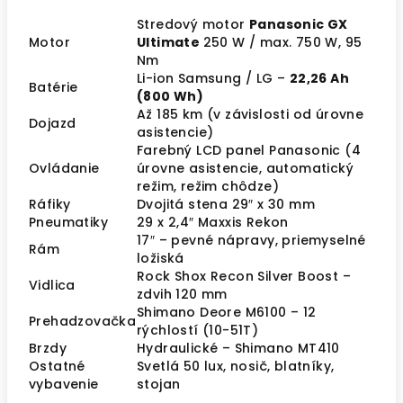
Stredový motor
Panasonic GX
Motor
Ultimate
250 W / max. 750 W, 95
Nm
Li-ion Samsung / LG –
22,26 Ah
Batérie
(800 Wh)
Až 185 km (v závislosti od úrovne
Dojazd
asistencie)
Farebný LCD panel Panasonic (4
Ovládanie
úrovne asistencie, automatický
režim, režim chôdze)
Ráfiky
Dvojitá stena 29″ x 30 mm
Pneumatiky
29 x 2,4″ Maxxis Rekon
17″ – pevné nápravy, priemyselné
Rám
ložiská
Rock Shox Recon Silver Boost –
Vidlica
zdvih 120 mm
Shimano Deore M6100 – 12
Prehadzovačka
rýchlostí (10-51T)
Brzdy
Hydraulické – Shimano MT410
Ostatné
Svetlá 50 lux, nosič, blatníky,
vybavenie
stojan