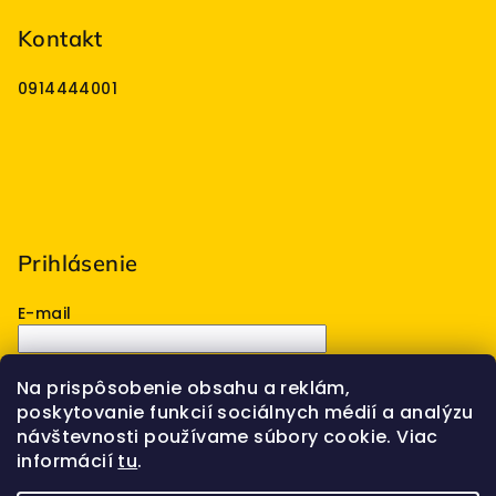
Kontakt
0914444001
Prihlásenie
E-mail
Heslo
Na prispôsobenie obsahu a reklám,
poskytovanie funkcií sociálnych médií a analýzu
Prihlásiť sa
návštevnosti používame súbory cookie. Viac
informácií
tu
.
Nová registrácia
Zabudnuté heslo