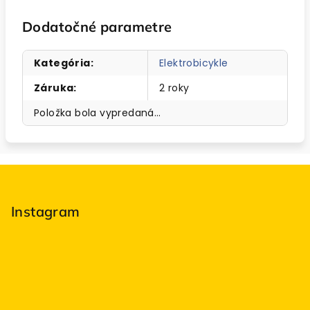
Dodatočné parametre
Kategória
:
Elektrobicykle
Záruka
:
2 roky
Položka bola vypredaná…
Z
á
p
Instagram
ä
t
i
e