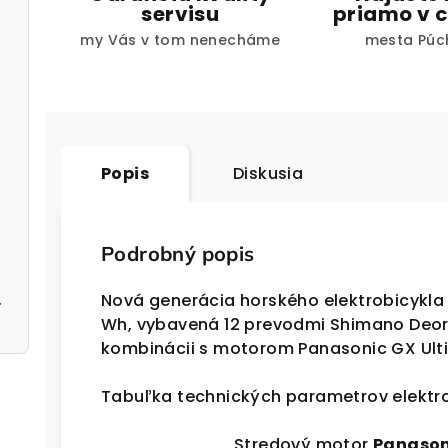
servisu
priamo v c
my Vás v tom nenecháme
mesta Púc
Popis
Diskusia
Podrobný popis
silver
Nová generácia horského elektrobicykla
Wh, vybavená 12 prevodmi Shimano Deore
kombinácii s motorom Panasonic GX Ult
Tabuľka technických parametrov elektro
Stredový motor
Panason