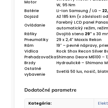
Motor
W, 95 Nm
Batérie
Li-ion Samsung / LG –
22
Dojazd
Až 185 km (v závislosti o
Farebný LCD panel Panaso
Ovládanie
automatický režim, reži
Ráfiky
Dvojitá stena
29″
x 30 m
Pneumatiky
29 x 2,4″ Maxxis Rekon
Rám
19″ – pevné nápravy, pri
Vidlica
Rock Shox Recon Silver B
Prehadzovačka
Shimano Deore M6100 – 12
Brzdy
Hydraulické – Shimano M
Ostatné
Svetlá 50 lux, nosič, blat
vybavenie
Dodatočné parametre
Kategória
:
Elek