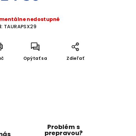
dnotková
a:
mentálne nedostupné
:
TAURAPSX29
ač
Opýtať sa
Zdieľať
Problém s
prepravou?
 nás