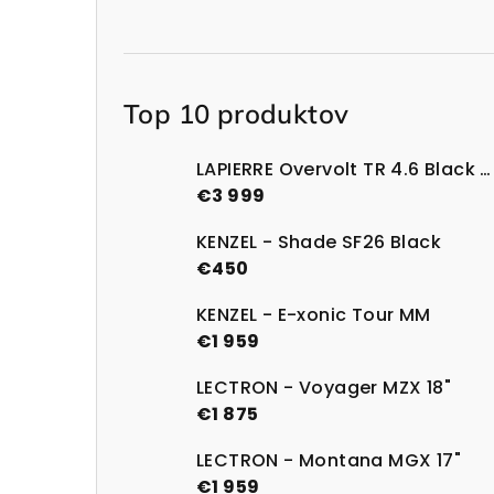
Top 10 produktov
LAPIERRE Overvolt TR 4.6 Black Glossy
€3 999
KENZEL - Shade SF26 Black
€450
KENZEL - E-xonic Tour MM
€1 959
LECTRON - Voyager MZX 18"
€1 875
LECTRON - Montana MGX 17"
€1 959