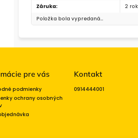
Záruka
:
2 ro
Položka bola vypredaná…
rmácie pre vás
Kontakt
dné podmienky
0914444001
enky ochrany osobných
v
objednávka