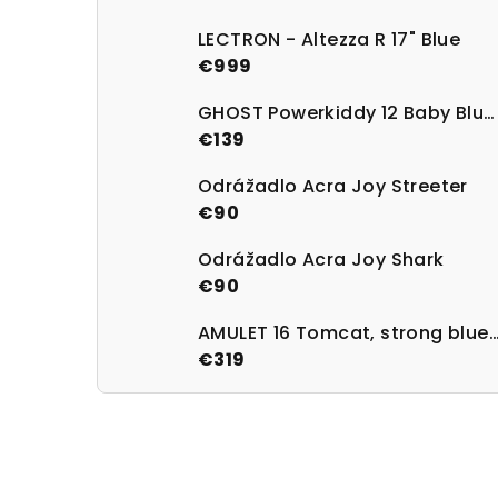
LECTRON - Altezza R 17" Blue
€999
GHOST Powerkiddy 12 Baby Blue/Magenta Gloss
€139
Odrážadlo Acra Joy Streeter
€90
Odrážadlo Acra Joy Shark
€90
AMULET 16 Tomcat, strong blue/
€319