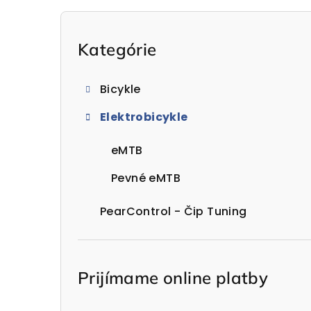
B
o
Preskočiť
Kategórie
kategórie
č
Bicykle
n
Elektrobicykle
ý
p
eMTB
a
Pevné eMTB
n
PearControl - Čip Tuning
e
l
Prijímame online platby