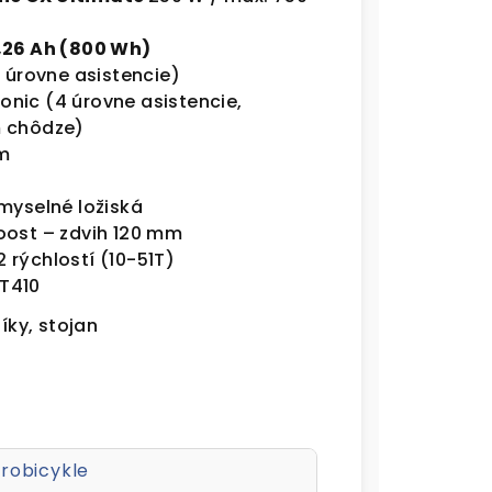
,26 Ah (800 Wh)
d úrovne asistencie)
nic (4 úrovne asistencie,
m chôdze)
m
emyselné ložiská
oost – zdvih 120 mm
 rýchlostí (10-51T)
T410
níky, stojan
trobicykle