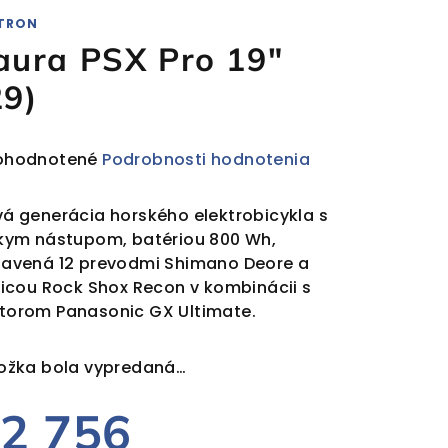
TRON
aura PSX Pro 19″
29)
emerné
ohodnotené
Podrobnosti hodnotenia
notenie
duktu
á generácia horského elektrobicykla s
kym nástupom, batériou 800 Wh,
avená 12 prevodmi Shimano Deore a
licou Rock Shox Recon v kombinácii s
orom Panasonic GX Ultimate.
ezdičiek.
ožka bola vypredaná…
2 756