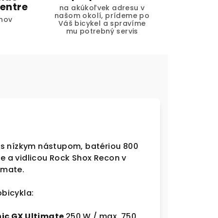
entre
na akúkoľvek adresu v
našom okolí, prídeme po
hov
Váš bicykel a spravíme
mu potrebný servis
 s nízkym nástupom, batériou 800
 a vidlicou Rock Shox Recon v
imate.
bicykla:
ic GX Ultimate
250 W / max. 750