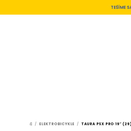
Prejsť
TEŠÍME S
na
obsah
/
ELEKTROBICYKLE
/
TAURA PSX PRO 19″ (29
DOMOV