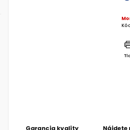
Je
cen
Mo
Kód
Tl
Garancia kvality
Nájdete