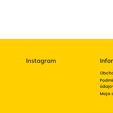
Z
á
Instagram
Info
p
ä
Obcho
t
Podmi
údajo
i
Moja 
e