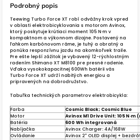
Podrobný popis
Teewing Turbo Force XT robí odvážny krok vpred
v oblasti elektrobicyklovania s motorom Avinox,
ktorý poskytuje krútiaci moment 105 N·m v
kompaktnom a výkonnom dizajne. Postavený na
ľahkom karbónovom ráme, je tuhý a obratný a
ponúka responzívnu jazdu na akomkoľvek traile.
Pre ešte lepší zážitok je vybavený 12-rýchlostným
radením Shimano XT M8100 pre presné radenie.
Vďaka vysokokapacitnej 600Wh batérii vás
Turbo Force XT udrží nabitých energiou a
pripravených na dobrodružstvo.
Tabuľka technických parametrov elektrobicykla:
Farba
Cosmic Black; Cosmic Blue
Motor
Avinox M1 Drive Unit: 105 N·m
Batéria
600 Wh integrovaná
Nabíjačka
Avinox Charger: 4A/168W
Ovládanie
Avinox 2" OLED displej + bezdr