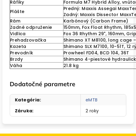
Ráfiky
Formula M7 Hybrid Alloy, vnút
Predný: Maxxis Assegai MaxxTe
Plášte
Zadný: Maxxis Dissector MaxxT
Rám
Karbónový (Carbon Frame)
Zadné odpruženie
150mm, Fox Float Rhythm, 185
Vidlica
Fox 36 Rhythm 29", 160mm, Gri
Prehadzovačka
Shimano XT M8100, long cage – 
Kazeta
Shimano SLX M7100, 10-51T, 12 r
Prevodník
Prowheel FD04, BCD 104, 36T
Brzdy
Shimano 4-piestové hydraulic
Váha
21.8 kg
Dodatočné parametre
Kategória
:
eMTB
Záruka
:
2 roky