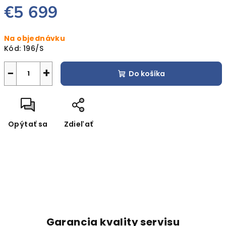
€5 699
Jednotková
Na objednávku
cena:
Kód:
196/S
−
+
Do košíka
Opýtať sa
Zdieľať
Garancia kvality servisu