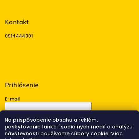
Kontakt
0914444001
Prihlásenie
E-mail
Heslo
Na prispôsobenie obsahu a reklám,
poskytovanie funkcií sociálnych médií a analýzu
Prihlásiť sa
návštevnosti používame súbory cookie. Viac