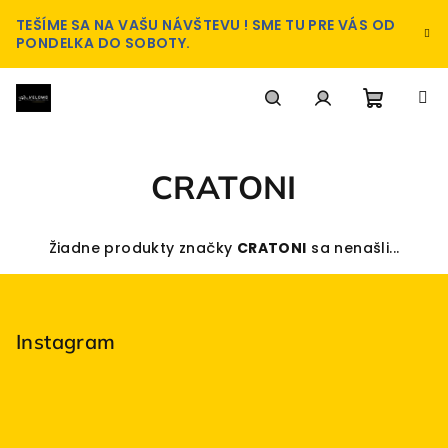
Prejsť
TEŠÍME SA NA VAŠU NÁVŠTEVU ! SME TU PRE VÁS OD
na
PONDELKA DO SOBOTY.
obsah
Nákup
Hľadať
Prihlásenie
CRATONI
košík
Žiadne produkty značky
CRATONI
sa nenašli...
Z
á
p
Instagram
ä
t
i