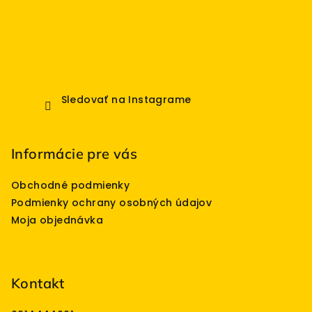
v
ý
p
i
s
u
Sledovať na Instagrame
Informácie pre vás
Obchodné podmienky
Podmienky ochrany osobných údajov
Moja objednávka
Kontakt