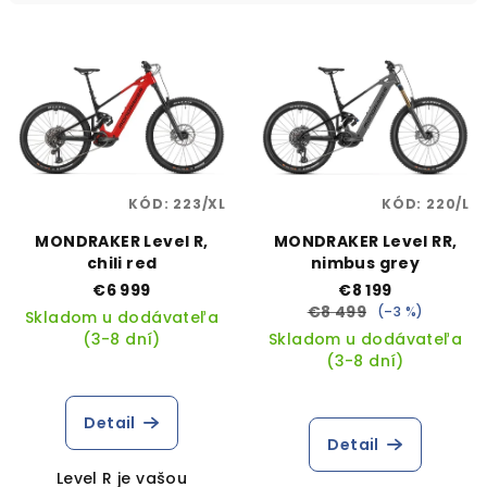
i
V
e
ý
p
p
r
i
o
s
d
p
u
KÓD:
223/XL
KÓD:
220/L
r
k
MONDRAKER Level R,
MONDRAKER Level RR,
o
t
chili red
nimbus grey
d
o
€6 999
€8 199
u
€8 499
(–3 %)
v
Skladom u dodávateľa
k
(3-8 dní)
Skladom u dodávateľa
(3-8 dní)
t
o
Detail
v
Detail
Level R je vašou