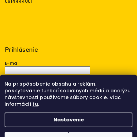
0914444001
Prihlásenie
E-mail
Heslo
Na prispôsobenie obsahu a reklám,
poskytovanie funkcií sociálnych médií a analýzu
Prihlásiť sa
návštevnosti používame súbory cookie. Viac
informácií
tu
.
Nová registrácia
Zabudnuté heslo
Nastavenie
Copyright 2026
VELOMO s.r.o.
. Všetky práva
vyhradené.
Upraviť nastavenie cookies