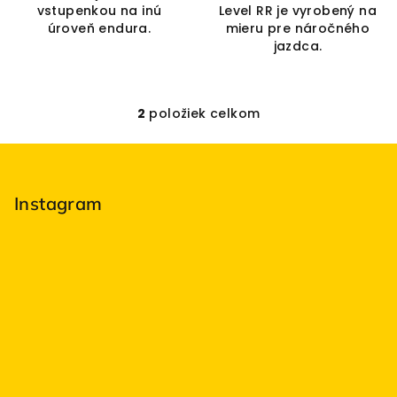
vstupenkou na inú
Level RR je vyrobený na
úroveň endura.
mieru pre náročného
jazdca.
2
položiek celkom
O
v
Z
l
á
á
p
Instagram
d
a
ä
c
t
i
i
e
e
p
r
v
k
y